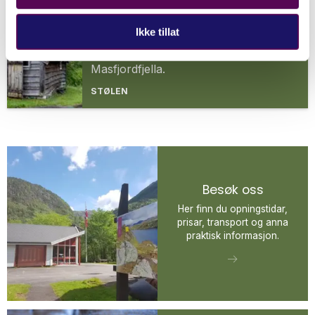
Stølen
Ikke tillat
Stølen visar korleis Bjørn West
soldatane var innkvarterte i
Masfjordfjella.
STØLEN
Besøk oss
Her finn du opningstidar,
prisar, transport og anna
praktisk informasjon.