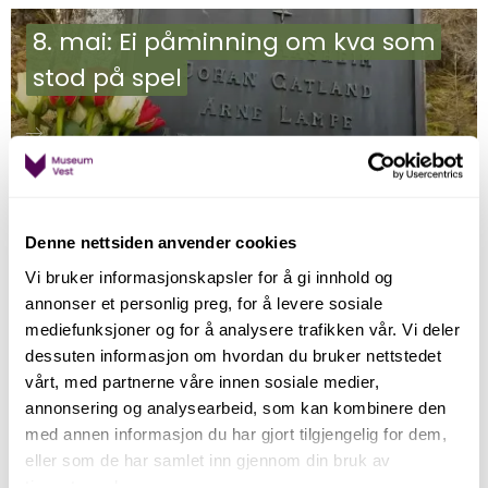
8. mai: Ei påminning om kva som
stod på spel
Denne nettsiden anvender cookies
Vi bruker informasjonskapsler for å gi innhold og
Draumane om 17. mai i Bergen
annonser et personlig preg, for å levere sosiale
mediefunksjoner og for å analysere trafikken vår. Vi deler
dessuten informasjon om hvordan du bruker nettstedet
vårt, med partnerne våre innen sosiale medier,
annonsering og analysearbeid, som kan kombinere den
med annen informasjon du har gjort tilgjengelig for dem,
eller som de har samlet inn gjennom din bruk av
tjenestene deres.