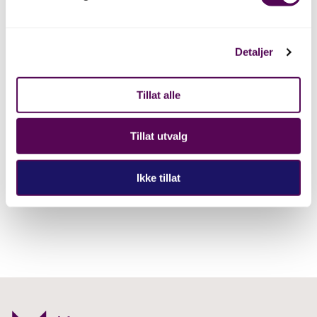
Detaljer
Fagartiklar
Faglege artiklar om Bjørn
Tillat alle
West og den dramatisk
motstandskampen
Tillat utvalg
Ikke tillat