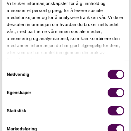
Vi bruker informasjonskapsler for å gi innhold og
annonser et personlig preg, for å levere sosiale
Filmar
mediefunksjoner og for å analysere trafikken vår. Vi deler
Oversikt over andres
dessuten informasjon om hvordan du bruker nettstedet
produksjonar, eigne
vårt, med partnerne våre innen sosiale medier,
produksjonar og historiske
annonsering og analysearbeid, som kan kombinere den
klipp.
med annen informasjon du har gjort tilgjengelig for dem,
eller som de har samlet inn gjennom din bruk av
tjenestene deres.
Samtykkevalg
Nødvendig
Digitalt Museum
Her er ein oversikt over
Egenskaper
gjenstander og fotografi frå
Bjørn West Museet som er
dokumenterte i Digitalt
Statistikk
Museum.
Markedsføring